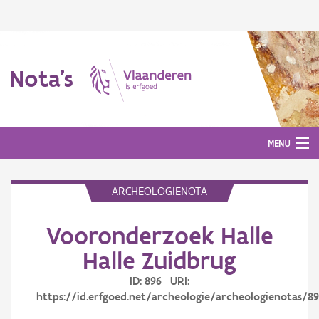
Nota's
MENU
ARCHEOLOGIENOTA
Nota's
Vooronderzoek Halle
Aanmelden
Halle Zuidbrug
ID: 896 URI:
https://id.erfgoed.net/archeologie/archeologienotas/8