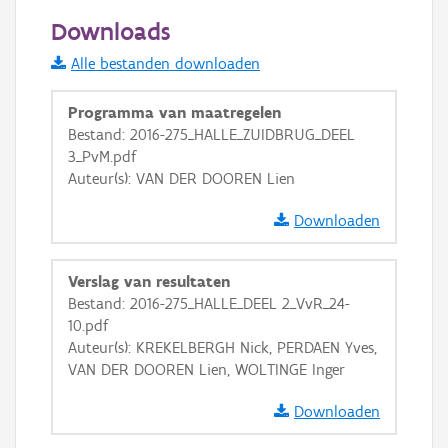
100 m
Downloads
Informatie Vlaanderen
Alle bestanden downloaden
i
Programma van maatregelen
Bestand: 2016-275_HALLE_ZUIDBRUG_DEEL
3_PvM.pdf
+
−
Auteur(s): VAN DER DOOREN Lien
Downloaden
Verslag van resultaten
Bestand: 2016-275_HALLE_DEEL 2_VvR_24-
Basis Lagen
10.pdf
Auteur(s): KREKELBERGH Nick, PERDAEN Yves,
OSM-Basiskaart
VAN DER DOOREN Lien, WOLTINGE Inger
Ortho
Downloaden
GRB-Basiskaart