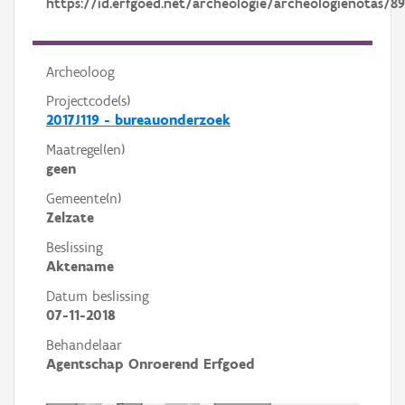
https://id.erfgoed.net/archeologie/archeologienotas/8
Archeoloog
Projectcode(s)
2017J119 - bureauonderzoek
Maatregel(en)
geen
Gemeente(n)
Zelzate
Beslissing
Aktename
Datum beslissing
07-11-2018
Behandelaar
Agentschap Onroerend Erfgoed