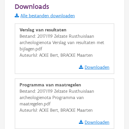
50 m
Downloads
Informatie Vlaanderen
Alle bestanden downloaden
i
Verslag van resultaten
Bestand: 2017J119 Zelzate Rusthuislaan
archeologienota Verslag van resultaten met
+
−
bijlagen.pdf
Auteur(s): ACKE Bert, BRACKE Maarten
Downloaden
Programma van maatregelen
Basis Lagen
Bestand: 2017J119 Zelzate Rusthuislaan
archeologienota Programma van
OSM-Basiskaart
maatregelen.pdf
Ortho
Auteur(s): ACKE Bert, BRACKE Maarten
GRB-Basiskaart
Downloaden
GRB-Basiskaart in grijswaarden