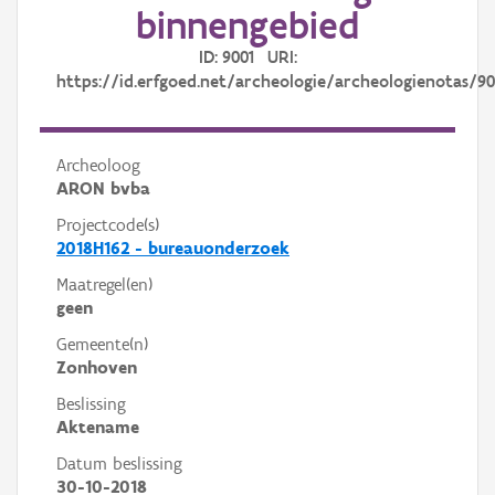
binnengebied
ID: 9001 URI:
https://id.erfgoed.net/archeologie/archeologienotas/90
Archeoloog
ARON bvba
Projectcode(s)
2018H162 - bureauonderzoek
Maatregel(en)
geen
Gemeente(n)
Zonhoven
Beslissing
Aktename
Datum beslissing
30-10-2018