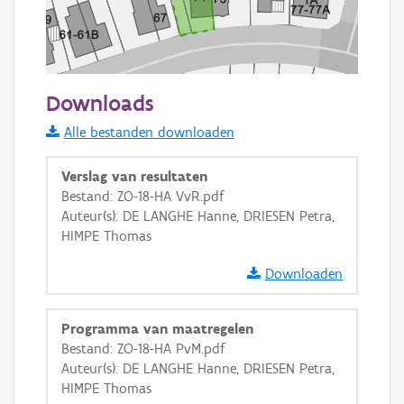
50 m
Downloads
Informatie Vlaanderen
Alle bestanden downloaden
i
Verslag van resultaten
Bestand: ZO-18-HA VvR.pdf
Auteur(s): DE LANGHE Hanne, DRIESEN Petra,
+
−
HIMPE Thomas
Downloaden
Programma van maatregelen
Bestand: ZO-18-HA PvM.pdf
Basis Lagen
Auteur(s): DE LANGHE Hanne, DRIESEN Petra,
HIMPE Thomas
OSM-Basiskaart