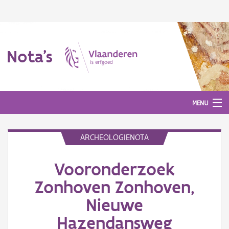
Nota's
MENU
ARCHEOLOGIENOTA
Nota's
Vooronderzoek
Aanmelden
Zonhoven Zonhoven,
Nieuwe
Hazendansweg