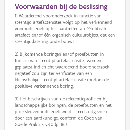
50 m
Voorwaarden bij de beslissing
Informatie Vlaanderen
1) Waarderend vooronderzoek in functie van 
steentijd artefactensites volgt op het verkennend 
i
vooronderzoek bj het aantreffen an één litisch 
artefact en/of één organisch cultuurobject dat een 
steentijddatering onderbouwt.

+
−
2) Bijkomende boringen en/of proefputten in 
functie van steentijd artefactensites worden 
geplaatst indien eht waarderend booronderzoek 
negatief zou zijn ter verificatie van een 
kleinschalige steentijd artefactensite rondom de 
positieve verkennende boring.

Basis Lagen
3) Het beschrijven van de referentieprofielen bij 
OSM-Basiskaart
landschappelijke boringen, de proefputten en het 
Ortho
proefsleuvenonderzoek wordt steeds uitgevoerd 
door een aardkundige, conform de Code van 
GRB-Basiskaart
Goede Praktijk v3.0 (p. 86).
GRB-Basiskaart in grijswaarden