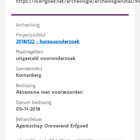
https://id.erfgoed.net/archeologie/archeologienotas/9
Archeoloog
Projectcode(s)
2018I122 - bureauonderzoek
Maatregel(en)
uitgesteld vooronderzoek
Gemeente(n)
Kortenberg
Beslissing
Aktename met voorwaarden
Datum beslissing
05-11-2018
Behandelaar
Agentschap Onroerend Erfgoed