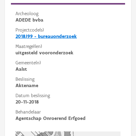
Archeoloog
ADEDE bvba
Projectcode(s)
2018J99 - bureauonderzoek
Maatregel(en)
uitgesteld vooronderzoek
Gemeente(n)
Aalst
Beslissing
Aktename
Datum beslissing
20-11-2018
Behandelaar
Agentschap Onroerend Erfgoed