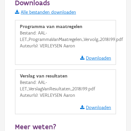
Downloads
Informatie Vlaanderen
Alle bestanden downloaden
i
Programma van maatregelen
Bestand: AAL-
LET_ProgrammaVanMaatregelen_Vervolg_2018J99.pdf
+
−
Auteur(s): VERLEYSEN Aaron
Downloaden
Verslag van resultaten
Bestand: AAL-
Basis Lagen
LET_VerslagVanResultaten_2018J99.pdf
Auteur(s): VERLEYSEN Aaron
OSM-Basiskaart
Ortho
Downloaden
GRB-Basiskaart
Meer weten?
GRB-Basiskaart in grijswaarden