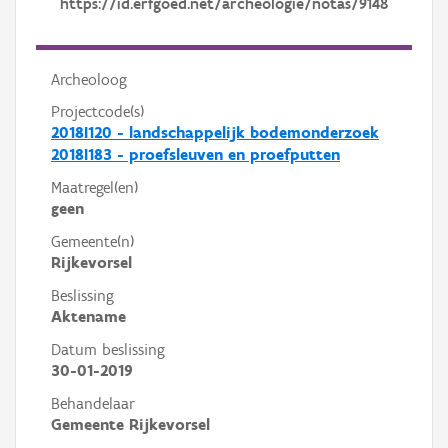
https://id.erfgoed.net/archeologie/notas/9148
Archeoloog
Projectcode(s)
2018I120 - landschappelijk bodemonderzoek
2018I183 - proefsleuven en proefputten
Maatregel(en)
geen
Gemeente(n)
Rijkevorsel
Beslissing
Aktename
Datum beslissing
30-01-2019
Behandelaar
Gemeente Rijkevorsel