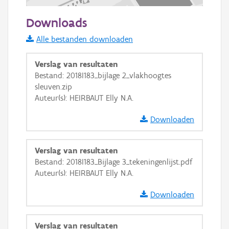
200 m
Downloads
Informatie Vlaanderen
Alle bestanden downloaden
i
Verslag van resultaten
Bestand: 2018I183_bijlage 2_vlakhoogtes
sleuven.zip
+
−
Auteur(s): HEIRBAUT Elly N.A.
Downloaden
Verslag van resultaten
Bestand: 2018I183_Bijlage 3_tekeningenlijst.pdf
Basis Lagen
Auteur(s): HEIRBAUT Elly N.A.
OSM-Basiskaart
Downloaden
Ortho
GRB-Basiskaart
Verslag van resultaten