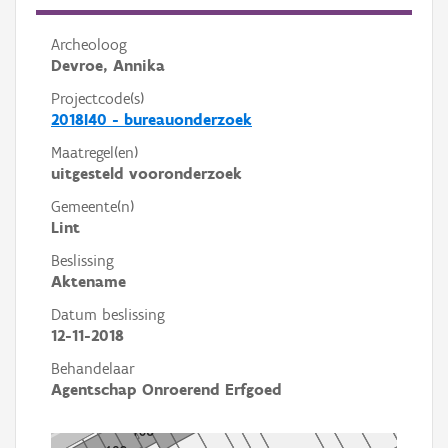
Archeoloog
Devroe, Annika
Projectcode(s)
2018I40 - bureauonderzoek
Maatregel(en)
uitgesteld vooronderzoek
Gemeente(n)
Lint
Beslissing
Aktename
Datum beslissing
12-11-2018
Behandelaar
Agentschap Onroerend Erfgoed