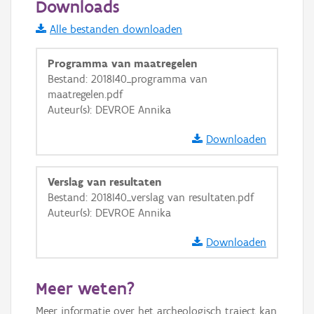
Downloads
Informatie Vlaanderen
Alle bestanden downloaden
i
Programma van maatregelen
Bestand: 2018I40_programma van
maatregelen.pdf
+
−
Auteur(s): DEVROE Annika
Downloaden
Verslag van resultaten
Bestand: 2018I40_verslag van resultaten.pdf
Basis Lagen
Auteur(s): DEVROE Annika
OSM-Basiskaart
Downloaden
Ortho
GRB-Basiskaart
Meer weten?
GRB-Basiskaart in grijswaarden
Meer informatie over het archeologisch traject kan