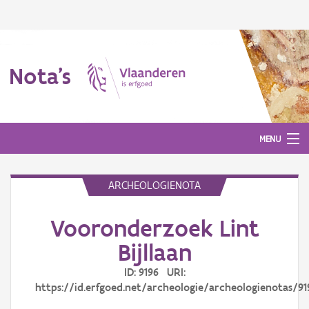
Nota's
MENU
ARCHEOLOGIENOTA
Nota's
Vooronderzoek Lint
Aanmelden
Bijllaan
ID: 9196 URI:
https://id.erfgoed.net/archeologie/archeologienotas/91