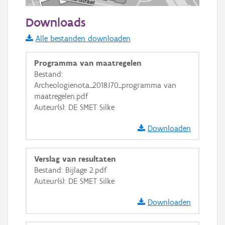
50 m
Downloads
Informatie Vlaanderen
Alle bestanden downloaden
i
Programma van maatregelen
Bestand:
Archeologienota_2018J70_programma van
+
−
maatregelen.pdf
Auteur(s): DE SMET Silke
Downloaden
Verslag van resultaten
Basis Lagen
Bestand: Bijlage 2.pdf
Auteur(s): DE SMET Silke
OSM-Basiskaart
Ortho
Downloaden
GRB-Basiskaart