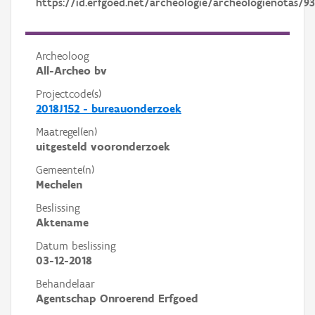
https://id.erfgoed.net/archeologie/archeologienotas/9
Archeoloog
All-Archeo bv
Projectcode(s)
2018J152 - bureauonderzoek
Maatregel(en)
uitgesteld vooronderzoek
Gemeente(n)
Mechelen
Beslissing
Aktename
Datum beslissing
03-12-2018
Behandelaar
Agentschap Onroerend Erfgoed