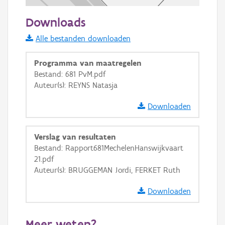
50 m
Downloads
Informatie Vlaanderen
Alle bestanden downloaden
i
Programma van maatregelen
Bestand: 681 PvM.pdf
Auteur(s): REYNS Natasja
+
−
Downloaden
Verslag van resultaten
Bestand: Rapport681MechelenHanswijkvaart
21.pdf
Basis Lagen
Auteur(s): BRUGGEMAN Jordi, FERKET Ruth
OSM-Basiskaart
Downloaden
Ortho
GRB-Basiskaart
Meer weten?