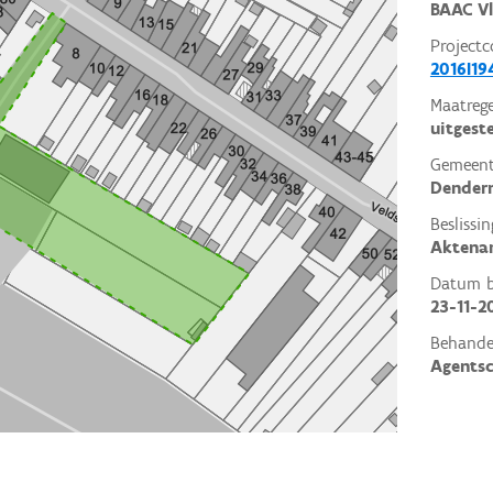
BAAC V
Projectc
2016I19
Maatrege
uitgest
Gemeent
Dender
Beslissin
Aktena
Datum be
23-11-2
Behande
Agents