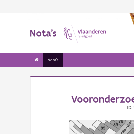
Nota's
Nota's
Vooronderzo
ID: