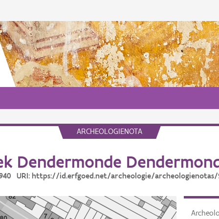
ARCHEOLOGIENOTA
ek Dendermonde Dendermond
 940 URI: https://id.erfgoed.net/archeologie/archeologienotas
Archeol