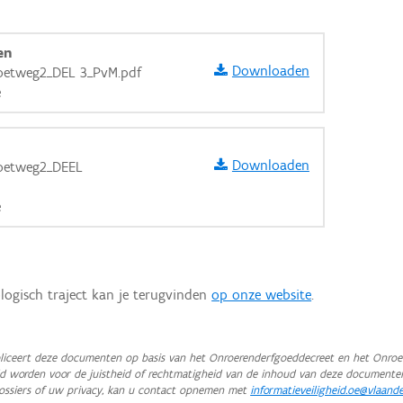
en
Downloaden
oetweg2_DEL 3_PvM.pdf
e
Downloaden
oetweg2_DEEL
e
logisch traject kan je terugvinden
op onze website
.
aarden
iceert deze documenten op basis van het Onroerenderfgoeddecreet en het Onroer
teld worden voor de juistheid of rechtmatigheid van de inhoud van deze documente
ossiers of uw privacy, kan u contact opnemen met
informatieveiligheid.oe@vlaand