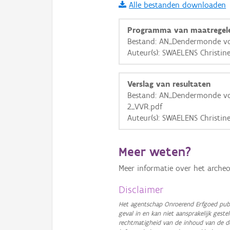
Alle bestanden downloaden
i
Programma van maatregel
Bestand: AN_Dendermonde v
Auteur(s): SWAELENS Christin
+
−
Verslag van resultaten
Bestand: AN_Dendermonde v
2_VVR.pdf
Auteur(s): SWAELENS Christin
Basis Lagen
Meer weten?
OSM-Basiskaart
Meer informatie over het archeo
Ortho
GRB-Basiskaart
Disclaimer
GRB-Basiskaart in grijsw
Het agentschap Onroerend Erfgoed publ
geval in en kan niet aansprakelijk ges
rechtmatigheid van de inhoud van de d