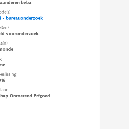
laanderen bvba
ode(s)
4 - bureauonderzoek
l(en)
eld vooronderzoek
e(n)
monde
g
me
slissing
016
laar
chap Onroerend Erfgoed