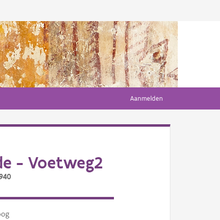
Aanmelden
e - Voetweg2
/940
oog