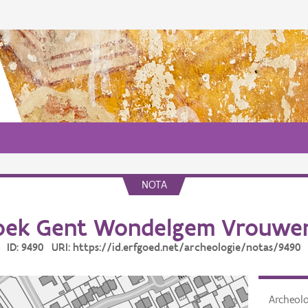
NOTA
ek Gent Wondelgem Vrouwen
ID: 9490 URI: https://id.erfgoed.net/archeologie/notas/9490
Archeol