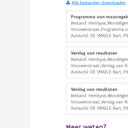
Alle bestanden downloaden
i
Programma van maatregel
Bestand: Hembyse_Wondelge
Vrouwenstraat_Programma va
+
−
Auteur(s): DE SMAELE Bart, P
Verslag van resultaten
Bestand: Hembyse_Wondelge
Vrouwenstraat_Verslag van Re
Auteur(s): DE SMAELE Bart, P
Basis Lagen
OSM-Basiskaart
Verslag van resultaten
Ortho
Bestand: Hembyse_Wondelge
Vrouwenstraat_Verslag van Re
GRB-Basiskaart
Auteur(s): DE SMAELE Bart, P
GRB-Basiskaart in grijsw
Meer weten?