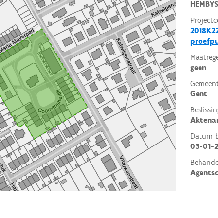
HEMBY
Projectc
2018K22
proefp
Maatrege
geen
Gemeent
Gent
Beslissin
Aktena
Datum be
03-01-
Behande
Agents