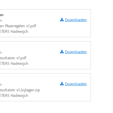
en
Downloaden
m-
n Maatregelen v1.pdf
IETERS Hadewijch
Downloaden
m-
sultaten v1.pdf
IETERS Hadewijch
Downloaden
m-
sultaten v1_bijlagen.zip
IETERS Hadewijch
aarden