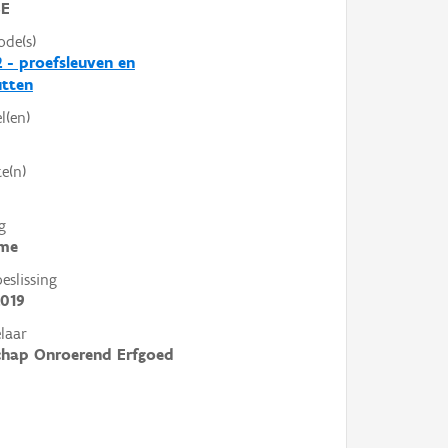
SE
ode(s)
 - proefsleuven en
utten
l(en)
e(n)
g
me
slissing
2019
laar
chap Onroerend Erfgoed