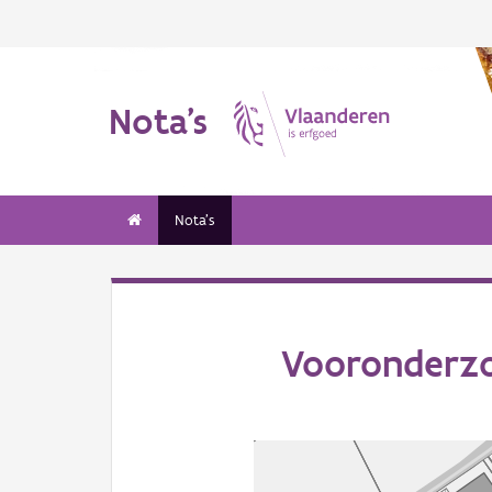
Nota's
Nota's
Vooronderzo