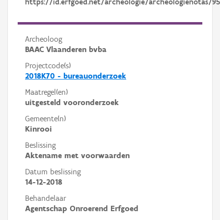
https://id.erfgoed.net/archeologie/archeologienotas/9
Archeoloog
BAAC Vlaanderen bvba
Projectcode(s)
2018K70 - bureauonderzoek
Maatregel(en)
uitgesteld vooronderzoek
Gemeente(n)
Kinrooi
Beslissing
Aktename met voorwaarden
Datum beslissing
14-12-2018
Behandelaar
Agentschap Onroerend Erfgoed