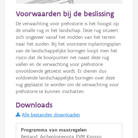
50 m
Voorwaarden bij de beslissing
Informatie Vlaanderen
De verwachting voor prehistorie is het hoogst op 
de smalle rug in het landschap. Deze rug situeert 
i
zich ongeveer vanaf het midden van het terrein 
naar het zuiden. Bij het voorziene inplantingsplan 
van de landschappelijke boringen loopt men het 
+
−
risico dat de boorpunten net naast deze rug 
vallen en de verwachting voor prehistorie 
onvoldoende getoetst wordt. Er dienen dus 
voldoende landschappelijke boringen over deze 
rug geplaatst te worden om de verwachting voor 
prehistorie te kunnen inschatten.
Basis Lagen
Downloads
OSM-Basiskaart
Alle bestanden downloaden
Ortho
Programma van maatregelen
GRB-Basiskaart
Bestand: Archeologienota_PVM_Kinrooi,