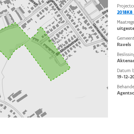
Projectc
2018K8
Maatrege
uitgest
Gemeent
Ravels
Beslissin
Aktena
Datum be
19-12-2
Behande
Agents