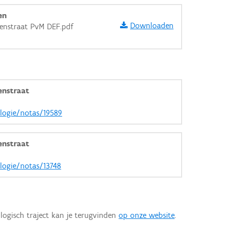
en
Downloaden
lenstraat PvM DEF.pdf
enstraat
ologie/notas/19589
enstraat
ologie/notas/13748
logisch traject kan je terugvinden
op onze website
.