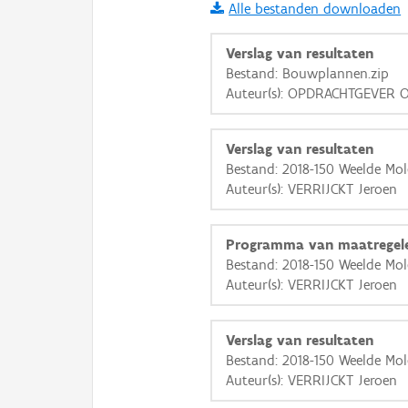
Alle bestanden downloaden
i
Verslag van resultaten
Bestand: Bouwplannen.zip
Auteur(s): OPDRACHTGEVER O
+
−
Verslag van resultaten
Bestand: 2018-150 Weelde Mo
Auteur(s): VERRIJCKT Jeroen
Basis Lagen
Programma van maatregel
Bestand: 2018-150 Weelde Mo
OSM-Basiskaart
Auteur(s): VERRIJCKT Jeroen
Ortho
GRB-Basiskaart
Verslag van resultaten
Bestand: 2018-150 Weelde Mo
GRB-Basiskaart in grijsw
Auteur(s): VERRIJCKT Jeroen