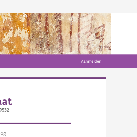
Aanmelden
aat
/9532
oog