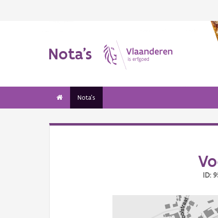
Nota's
Nota's
Vo
ID: 