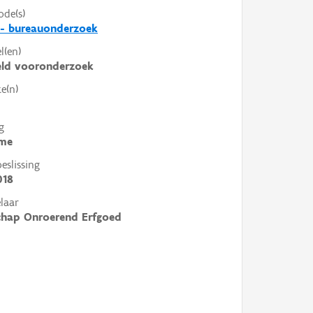
ode(s)
 - bureauonderzoek
l(en)
eld vooronderzoek
e(n)
g
me
slissing
018
laar
chap Onroerend Erfgoed