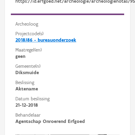
https://id.erfgoed.net/archeologie/archeologienotas/9
Archeoloog
Projectcode(s)
2018J86 - bureauonderzoek
Maatregel(en)
geen
Gemeente(n)
Diksmuide
Beslissing
Aktename
Datum beslissing
21-12-2018
Behandelaar
Agentschap Onroerend Erfgoed