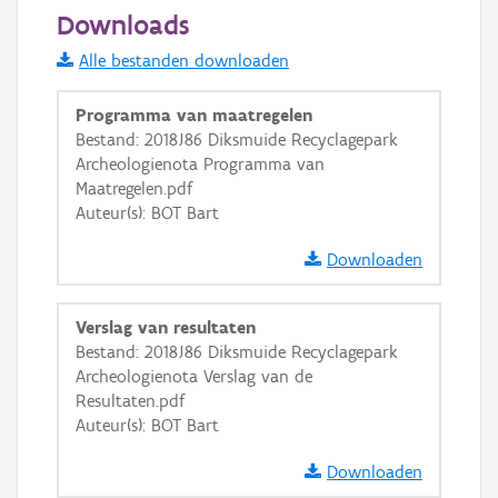
50 m
Downloads
Informatie Vlaanderen
Alle bestanden downloaden
i
Programma van maatregelen
Bestand: 2018J86 Diksmuide Recyclagepark
Archeologienota Programma van
+
−
Maatregelen.pdf
Auteur(s): BOT Bart
Downloaden
Verslag van resultaten
Basis Lagen
Bestand: 2018J86 Diksmuide Recyclagepark
Archeologienota Verslag van de
OSM-Basiskaart
Resultaten.pdf
Ortho
Auteur(s): BOT Bart
GRB-Basiskaart
Downloaden
GRB-Basiskaart in grijswaarden