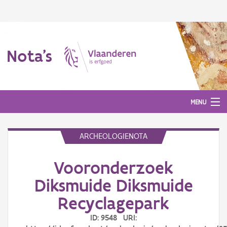
Nota's
MENU
ARCHEOLOGIENOTA
Nota's
Vooronderzoek
Aanmelden
Diksmuide Diksmuide
Recyclagepark
ID: 9548 URI: