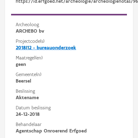
https://id.erfgoed.net/archeologie/archeologienotas/96
Archeoloog
ARCHEBO bv
Projectcode(s)
2018I12 - bureauonderzoek
Maatregel(en)
geen
Gemeente(n)
Beersel
Beslissing
Aktename
Datum beslissing
24-12-2018
Behandelaar
Agentschap Onroerend Erfgoed