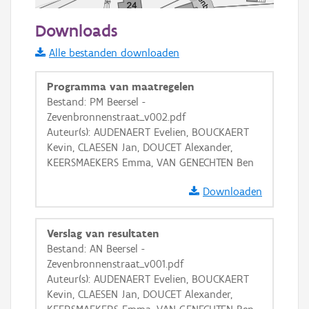
50 m
Downloads
Informatie Vlaanderen
Alle bestanden downloaden
i
Programma van maatregelen
Bestand: PM Beersel -
Zevenbronnenstraat_v002.pdf
+
−
Auteur(s): AUDENAERT Evelien, BOUCKAERT
Kevin, CLAESEN Jan, DOUCET Alexander,
KEERSMAEKERS Emma, VAN GENECHTEN Ben
Downloaden
Basis Lagen
Verslag van resultaten
Bestand: AN Beersel -
OSM-Basiskaart
Zevenbronnenstraat_v001.pdf
Ortho
Auteur(s): AUDENAERT Evelien, BOUCKAERT
Kevin, CLAESEN Jan, DOUCET Alexander,
GRB-Basiskaart