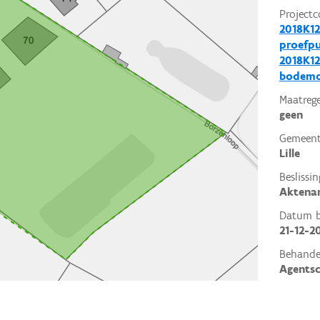
Projectc
2018K12
proefp
2018K12
bodemo
Maatrege
geen
Gemeent
Lille
Beslissin
Aktena
Datum be
21-12-2
Behande
Agents