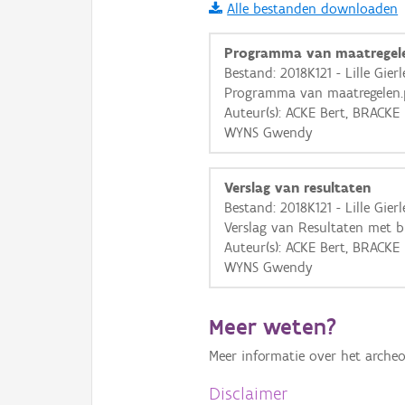
Alle bestanden downloaden
i
Programma van maatregel
Bestand: 2018K121 - Lille Gier
Programma van maatregelen.
+
−
Auteur(s): ACKE Bert, BRACKE
WYNS Gwendy
Verslag van resultaten
Bestand: 2018K121 - Lille Gier
Verslag van Resultaten met bi
Basis Lagen
Auteur(s): ACKE Bert, BRACKE
WYNS Gwendy
OSM-Basiskaart
Ortho
Meer weten?
GRB-Basiskaart
Meer informatie over het archeo
GRB-Basiskaart in grijsw
Disclaimer