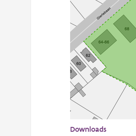
50 m
Downloads
Informatie Vlaanderen