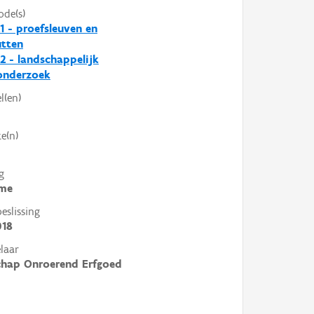
ode(s)
1 - proefsleuven en
utten
2 - landschappelijk
nderzoek
l(en)
e(n)
g
me
slissing
018
laar
chap Onroerend Erfgoed