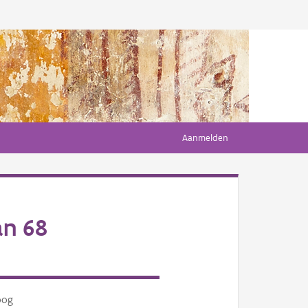
Aanmelden
an 68
oog