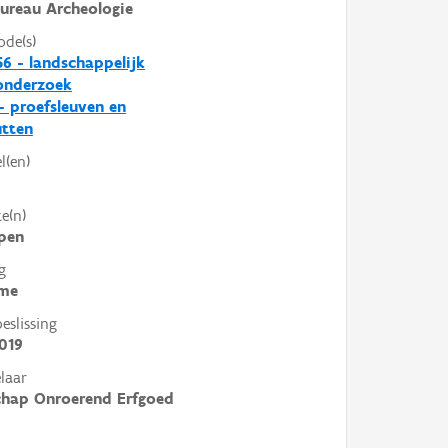
ureau Archeologie
ode(s)
6 - landschappelijk
nderzoek
- proefsleuven en
utten
l(en)
e(n)
pen
g
me
slissing
019
laar
chap Onroerend Erfgoed