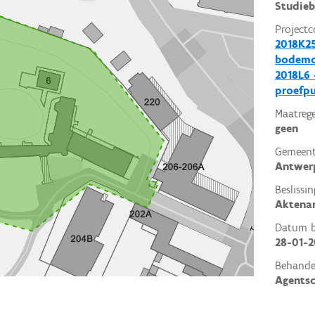
Studieb
Projectc
2018K25
bodemo
2018L6 
proefp
Maatrege
geen
Gemeent
Antwer
Beslissin
Aktena
Datum be
28-01-2
Behande
Agents