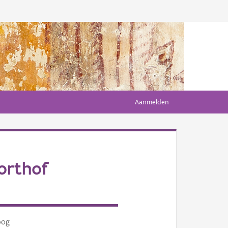
Aanmelden
orthof
oog