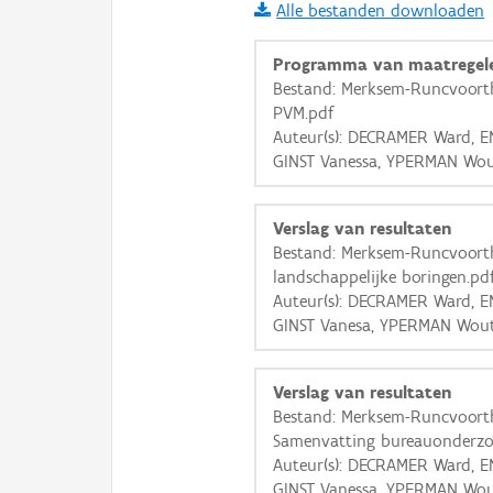
Alle bestanden downloaden
i
Programma van maatregel
Bestand: Merksem-Runcvoort
PVM.pdf
+
−
Auteur(s): DECRAMER Ward, E
GINST Vanessa, YPERMAN Wou
Verslag van resultaten
Bestand: Merksem-Runcvoort
landschappelijke boringen.pd
Basis Lagen
Auteur(s): DECRAMER Ward, E
GINST Vanesa, YPERMAN Wou
OSM-Basiskaart
Ortho
Verslag van resultaten
GRB-Basiskaart
Bestand: Merksem-Runcvoort
GRB-Basiskaart in grijsw
Samenvatting bureauonderzo
Auteur(s): DECRAMER Ward, E
GINST Vanessa, YPERMAN Wou