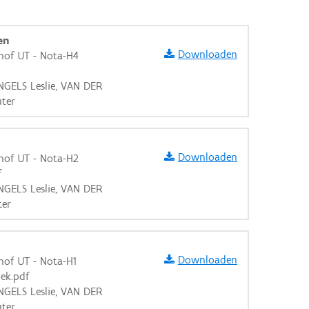
en
Downloaden
hof UT - Nota-H4
NGELS Leslie, VAN DER
ter
Downloaden
hof UT - Nota-H2
f
NGELS Leslie, VAN DER
ter
Downloaden
hof UT - Nota-H1
aarden
ek.pdf
NGELS Leslie, VAN DER
ter