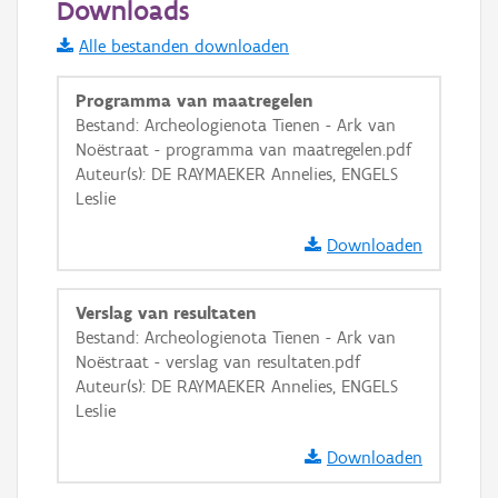
Downloads
Informatie Vlaanderen
Alle bestanden downloaden
i
Programma van maatregelen
Bestand: Archeologienota Tienen - Ark van
Noëstraat - programma van maatregelen.pdf
+
−
Auteur(s): DE RAYMAEKER Annelies, ENGELS
Leslie
Downloaden
Verslag van resultaten
Basis Lagen
Bestand: Archeologienota Tienen - Ark van
Noëstraat - verslag van resultaten.pdf
OSM-Basiskaart
Auteur(s): DE RAYMAEKER Annelies, ENGELS
Ortho
Leslie
GRB-Basiskaart
Downloaden
GRB-Basiskaart in grijswaarden