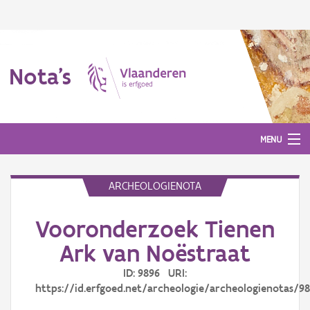
Nota's
MENU
ARCHEOLOGIENOTA
Nota's
Vooronderzoek Tienen
Aanmelden
Ark van Noëstraat
ID: 9896 URI:
https://id.erfgoed.net/archeologie/archeologienotas/9