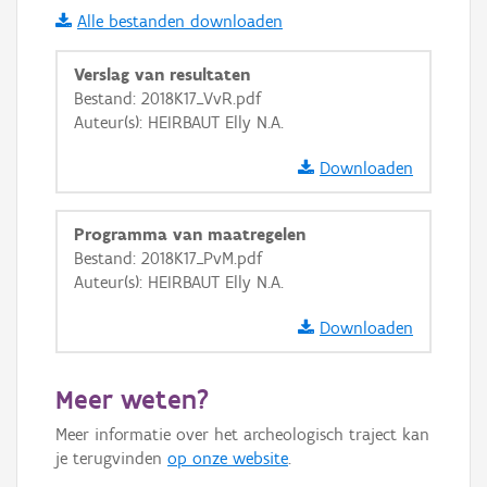
Alle bestanden downloaden
i
Verslag van resultaten
Bestand: 2018K17_VvR.pdf
Auteur(s): HEIRBAUT Elly N.A.
+
−
Downloaden
Programma van maatregelen
Bestand: 2018K17_PvM.pdf
Auteur(s): HEIRBAUT Elly N.A.
Basis Lagen
Downloaden
OSM-Basiskaart
Ortho
Meer weten?
GRB-Basiskaart
Meer informatie over het archeologisch traject kan
GRB-Basiskaart in grijswaarden
je terugvinden
op onze website
.