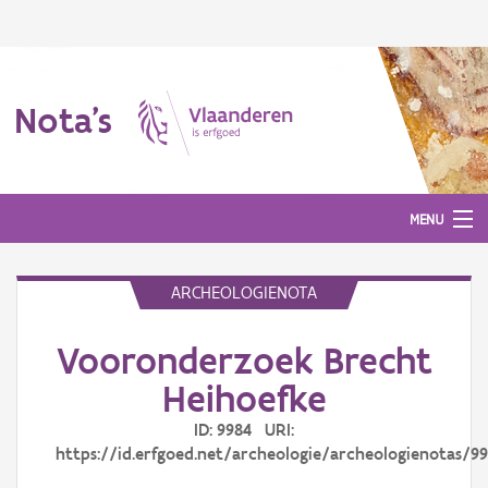
Nota's
MENU
ARCHEOLOGIENOTA
Nota's
Vooronderzoek Brecht
Aanmelden
Heihoefke
ID: 9984 URI:
https://id.erfgoed.net/archeologie/archeologienotas/9