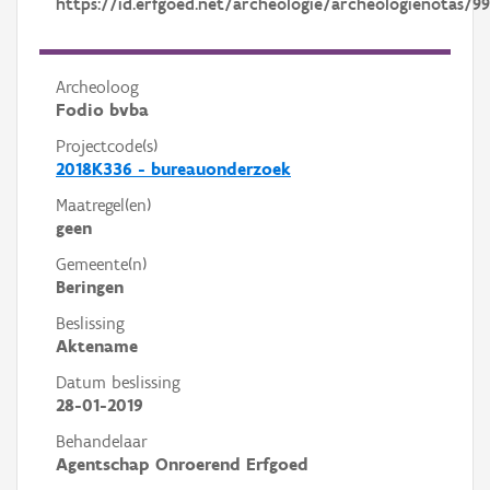
https://id.erfgoed.net/archeologie/archeologienotas/9
Archeoloog
Fodio bvba
Projectcode(s)
2018K336 - bureauonderzoek
Maatregel(en)
geen
Gemeente(n)
Beringen
Beslissing
Aktename
Datum beslissing
28-01-2019
Behandelaar
Agentschap Onroerend Erfgoed