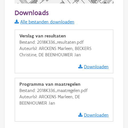
50 m
Downloads
Informatie Vlaanderen
Alle bestanden downloaden
i
Verslag van resultaten
Bestand: 2018K336_resultaten.pdf
Auteur(s): ARCKENS Marleen, BECKERS
+
−
Christine, DE BEENHOUWER Jan
Downloaden
Programma van maatregelen
Bestand: 2018K336_maatregelen.pdf
Basis Lagen
Auteur(s): ARCKENS Marleen, DE
BEENHOUWER Jan
OSM-Basiskaart
Ortho
Downloaden
GRB-Basiskaart