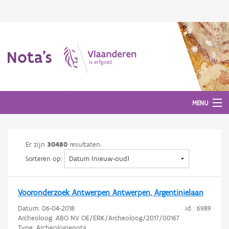
Nota's
MENU
Er zijn
30480
resultaten.
Nota's
Sorteren op:
Aanmelden
Vooronderzoek Antwerpen Antwerpen, Argentinielaan
Datum:
06-04-2018
id : 6989
Archeoloog: ABO NV OE/ERK/Archeoloog/2017/00167
Type: Archeologienota