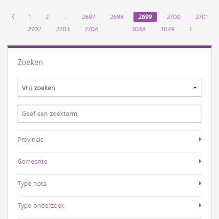
‹
1
2
…
2697
2698
2699
2700
2701
2702
2703
2704
…
3048
3049
›
Zoeken
Provincie
Gemeente
Type nota
Type onderzoek