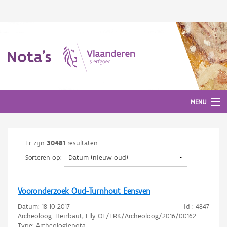
Nota's
MENU
Er zijn
30481
resultaten.
Nota's
Sorteren op:
Aanmelden
Vooronderzoek Oud-Turnhout Eensven
Datum:
18-10-2017
id : 4847
Archeoloog: Heirbaut, Elly OE/ERK/Archeoloog/2016/00162
Type: Archeologienota