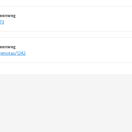
teenweg
573
teenweg
gienotas/1242