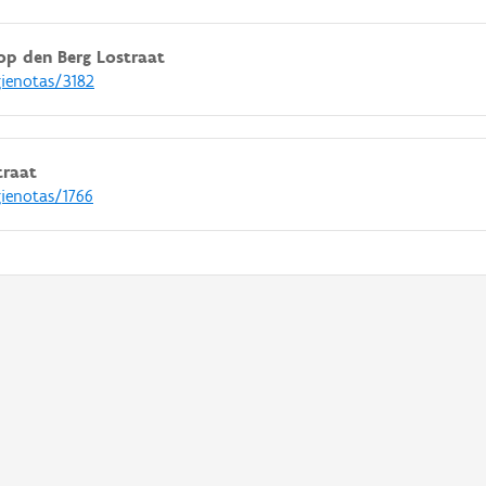
op den Berg Lostraat
gienotas/3182
traat
gienotas/1766