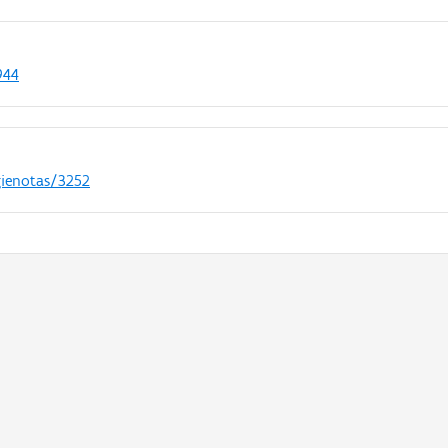
944
gienotas/3252