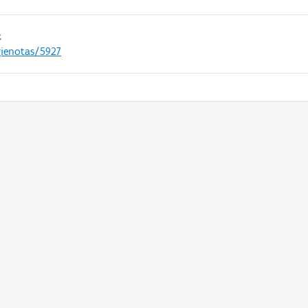
t
gienotas/5927