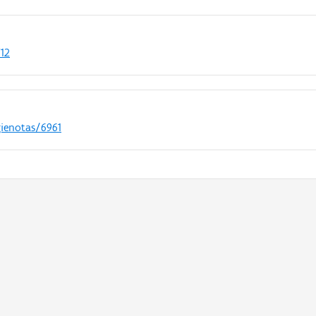
712
gienotas/6961