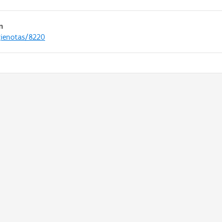
n
gienotas/8220