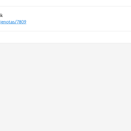
nk
gienotas/7809