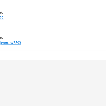
at
199
at
gienotas/8793