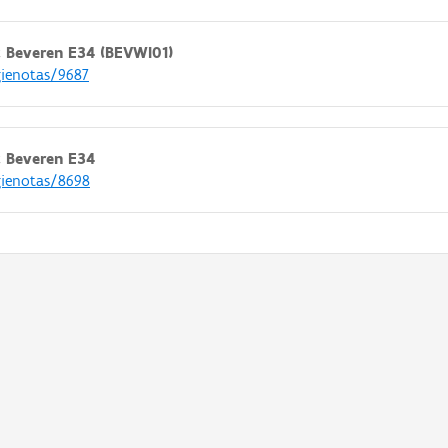
 Beveren E34 (BEVWI01)
gienotas/9687
 Beveren E34
gienotas/8698