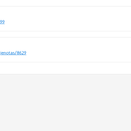
099
gienotas/8629