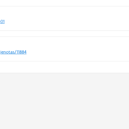
401
gienotas/11884