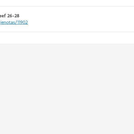
eef 26-28
gienotas/11902