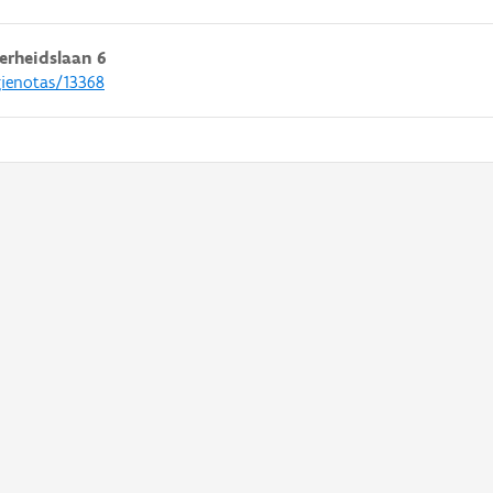
rheidslaan 6
gienotas/13368