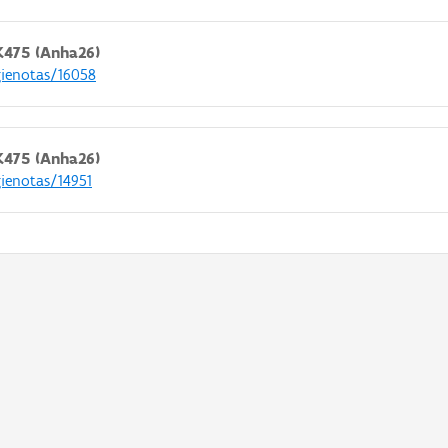
K475 (Anha26)
gienotas/16058
K475 (Anha26)
gienotas/14951