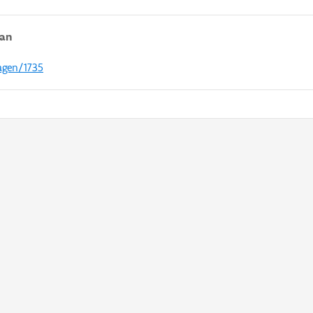
aan
agen/1735