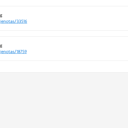
g
gienotas/33516
g
gienotas/18759