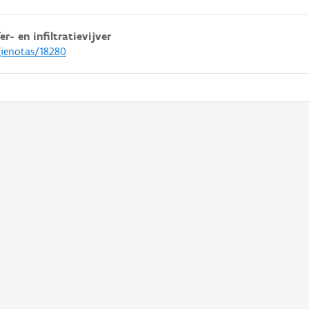
- en infiltratievijver
gienotas/18280