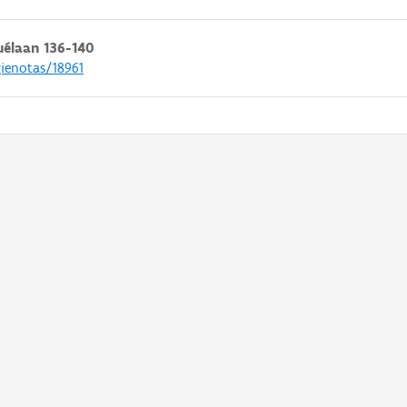
uélaan 136-140
gienotas/18961