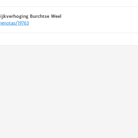
jkverhoging Burchtse Weel
gienotas/19763