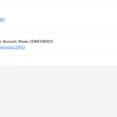
387
k Bossuit Moen (ZWEVWI01)
gienotas/21903