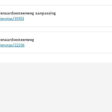
denaardsesteenweg aanpassing
gienotas/35103
denaardsesteenweg
gienotas/22236