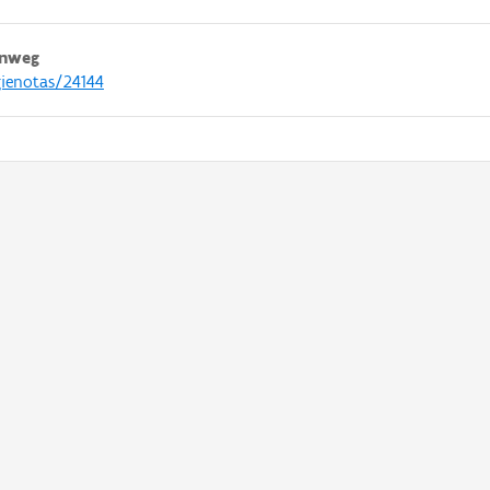
enweg
gienotas/24144