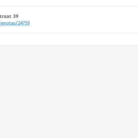
traat 39
gienotas/24759