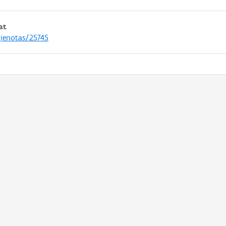
at
gienotas/25745