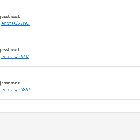
esstraat
gienotas/27190
esstraat
gienotas/26717
esstraat
gienotas/25867