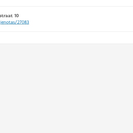
traat 10
gienotas/27083