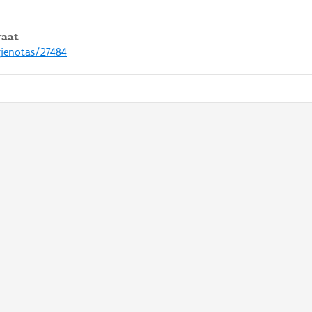
raat
gienotas/27484