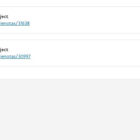
ject
gienotas/31638
ject
gienotas/30997